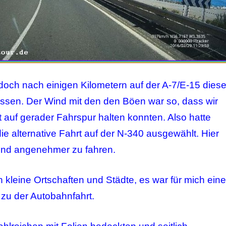
doch nach einigen Kilometern auf der A-7/E-15 dies
ssen. Der Wind mit den den Böen war so, dass wir
t auf gerader Fahrspur halten konnten. Also hatte
ie alternative Fahrt auf der N-340 ausgewählt. Hier
Wind angenehmer zu fahren.
 kleine Ortschaften und Städte, es war für mich eine
u der Autobahnfahrt.