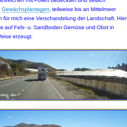
ahlreichen mit Folien bedeckten und seitlich
n
Gewächsplantagen
, teilweise bis an Mittelmeer
n für mich eine Verschandelung der Landschaft. Hier
se auf Fels- u. Sandboden Gemüse und Obst in
Weise erzeugt.