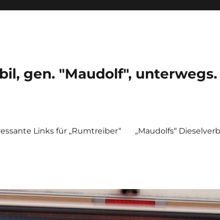
, gen. "Maudolf", unterwegs.
ressante Links für „Rumtreiber“
„Maudolfs“ Dieselver