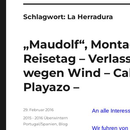
Schlagwort:
La Herradura
„Maudolf“, Montag
Reisetag – Verlas
wegen Wind – Cab
Playazo –
Veröffentlicht
29. Februar 2016
An alle Interes
am
Kategorien
2015 - 2016 Überwintern
Portugal/Spanien
,
Blog
Wir fuhren von