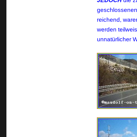
JEDOCH
die z
geschlossene
reichend, ware
werden teilwei
unnatürlicher 