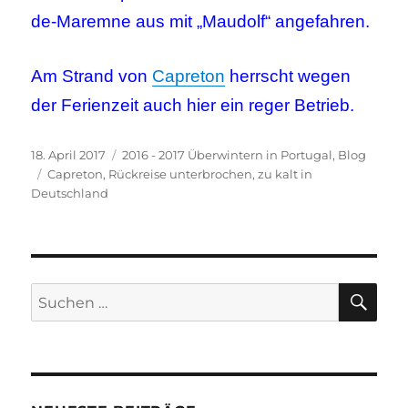
de-Maremne aus mit „Maudolf“ angefahren.
Am Strand von
Capreton
herrscht wegen
der Ferienzeit auch hier ein reger Betrieb.
Veröffentlicht
Kategorien
18. April 2017
2016 - 2017 Überwintern in Portugal
,
Blog
am
Schlagwörter
Capreton
,
Rückreise unterbrochen
,
zu kalt in
Deutschland
SU
Suchen
nach: