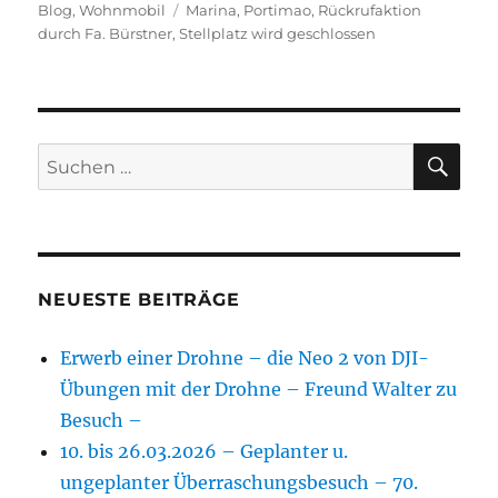
am
Schlagwörter
Blog
,
Wohnmobil
Marina
,
Portimao
,
Rückrufaktion
durch Fa. Bürstner
,
Stellplatz wird geschlossen
SU
Suchen
nach:
NEUESTE BEITRÄGE
Erwerb einer Drohne – die Neo 2 von DJI-
Übungen mit der Drohne – Freund Walter zu
Besuch –
10. bis 26.03.2026 – Geplanter u.
ungeplanter Überraschungsbesuch – 70.