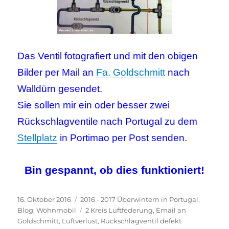
Das Ventil fotografiert und mit den obigen
Bilder per Mail an
Fa. Goldschmitt
nach
Walldürn gesendet.
Sie sollen mir ein oder besser zwei
Rückschlagventile nach Portugal zu dem
Stellplatz
in Portimao per Post senden.
Bin gespannt, ob dies funktioniert!
Veröffentlicht
Kategorien
16. Oktober 2016
2016 - 2017 Überwintern in Portugal
,
am
Schlagwörter
Blog
,
Wohnmobil
2 Kreis Luftfederung
,
Email an
Goldschmitt
,
Luftverlust
,
Rückschlagventil defekt