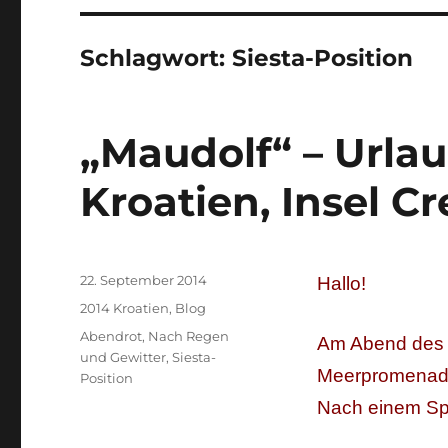
Schlagwort:
Siesta-Position
„Maudolf“ – Urla
Kroatien, Insel Cr
Veröffentlicht
22. September 2014
Hallo!
am
Kategorien
2014 Kroatien
,
Blog
Schlagwörter
Abendrot
,
Nach Regen
Am Abend des 2
und Gewitter
,
Siesta-
Meerpromenade
Position
Nach einem Spa