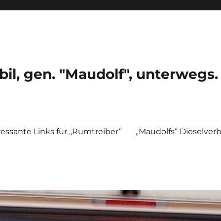
, gen. "Maudolf", unterwegs.
ressante Links für „Rumtreiber“
„Maudolfs“ Dieselver