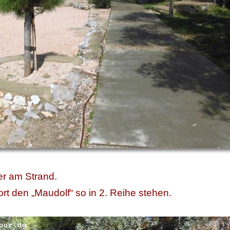
er am Strand.
ort den „Maudolf“ so in 2. Reihe stehen.