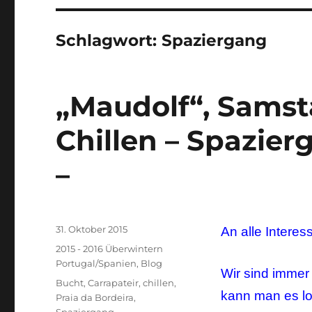
Schlagwort:
Spaziergang
„Maudolf“, Samsta
Chillen – Spazier
–
Veröffentlicht
31. Oktober 2015
An alle Interes
am
Kategorien
2015 - 2016 Überwintern
Portugal/Spanien
,
Blog
Wir sind immer
Schlagwörter
Bucht
,
Carrapateir
,
chillen
,
kann man es lo
Praia da Bordeira
,