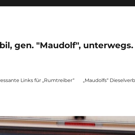
, gen. "Maudolf", unterwegs.
ressante Links für „Rumtreiber“
„Maudolfs“ Dieselver