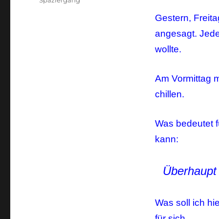
Spaziergang
Gestern, Freit
angesagt. Jede
wollte.
Am Vormittag 
chillen.
Was bedeutet f
kann:
Überhaupt 
Was soll ich hi
für sich.