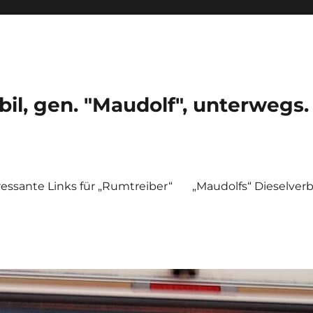
, gen. "Maudolf", unterwegs.
ressante Links für „Rumtreiber“
„Maudolfs“ Dieselver