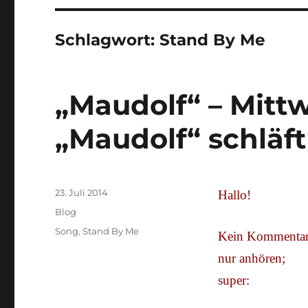
Schlagwort:
Stand By Me
„Maudolf“ – Mittw
„Maudolf“ schläft
Veröffentlicht
23. Juli 2014
Hallo!
am
Kategorien
Blog
Schlagwörter
Song
,
Stand By Me
Kein Kommentar
nur anhören;
super: