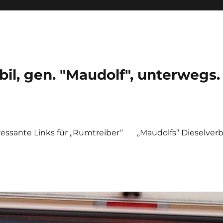
, gen. "Maudolf", unterwegs.
ressante Links für „Rumtreiber“
„Maudolfs“ Dieselver