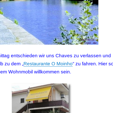
tag entschieden wir uns Chaves zu verlassen und
b zu dem „
Restaurante O Moinho
“ zu fahren. Hier so
dem Wohnmobil willkommen sein.