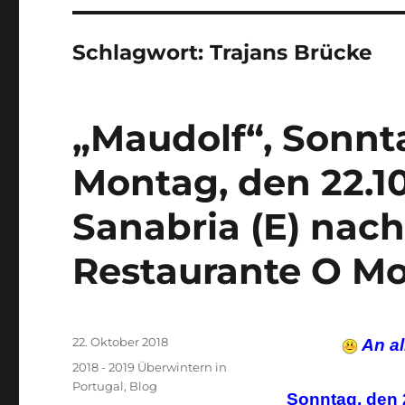
Schlagwort:
Trajans Brücke
„Maudolf“, Sonnta
Montag, den 22.10
Sanabria (E) nach
Restaurante O Mo
Veröffentlicht
22. Oktober 2018
An al
am
Kategorien
2018 - 2019 Überwintern in
Portugal
,
Blog
Sonntag, den 