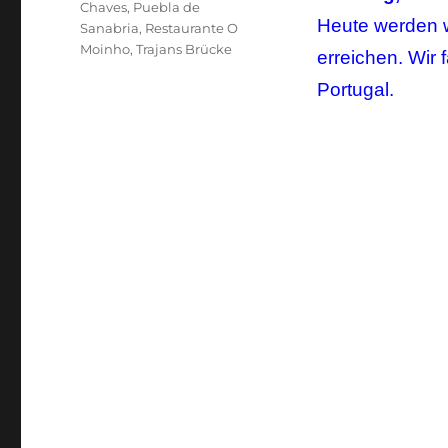
Schlagwörter
Chaves
,
Puebla de
Heute werden w
Sanabria
,
Restaurante O
Moinho
,
Trajans Brücke
erreichen. Wir
Portugal.