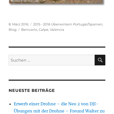
Veröffentlicht
Kategorien
8. März 2016
2015 - 2016 Überwintern Portugal/Spanien
,
am
Schlagwörter
Blog
Benicarlo
,
Calpe
,
Valencia
SU
Suchen
nach:
NEUESTE BEITRÄGE
Erwerb einer Drohne – die Neo 2 von DJI-
Übungen mit der Drohne – Freund Walter zu