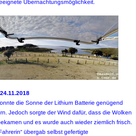
geeignete Übernachtungsmöglichkeit.
24.11.2018
onnte die Sonne der Lithium Batterie genügend
ern. Jedoch sorgte der Wind dafür, dass die Wolken
ekamen und es wurde auch wieder ziemlich frisch.
ahrerin“ übergab selbst gefertigte