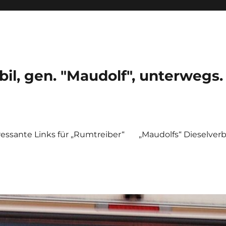
, gen. "Maudolf", unterwegs.
ressante Links für „Rumtreiber“
„Maudolfs“ Dieselver