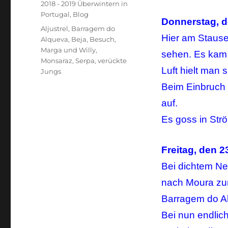
Kategorien
2018 - 2019 Überwintern in
Portugal
,
Blog
Donnerstag, d
Schlagwörter
Aljustrel
,
Barragem do
Hier am Stause
Alqueva
,
Beja
,
Besuch
,
Marga und Willy
,
sehen. Es kam f
Monsaraz
,
Serpa
,
verückte
Luft hielt man 
Jungs
Beim Einbruch 
auf.
Es goss in Str
Freitag, den 2
Bei dichtem Ne
nach Moura zum
Barragem do A
Bei nun endlic