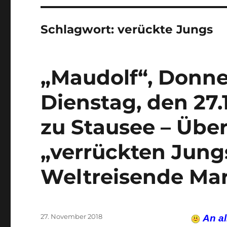
Schlagwort:
verückte Jungs
„Maudolf“, Donner
Dienstag, den 27.
zu Stausee – Übe
„verrückten Jun
Weltreisende Mar
Veröffentlicht
27. November 2018
An al
am