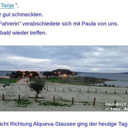
 Tanja
“,
r gut schmeckten.
Fahrerin“ verabschiedete sich mit Paula von uns.
bald wieder treffen.
sicht Richtung Alqueva-Stausee ging der heutige Tag