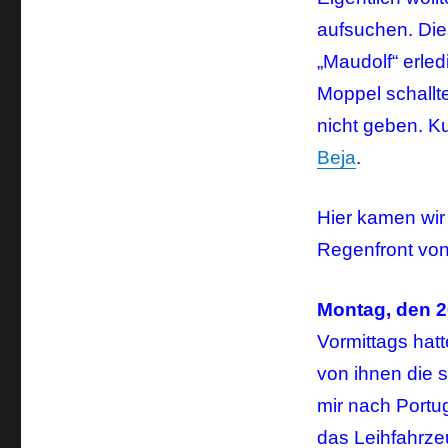
aufsuchen. Dies
„Maudolf“ erle
Moppel schallt
nicht geben. K
Beja
.
Hier kamen wir
Regenfront von
Montag, den 2
Vormittags hatt
von ihnen die 
mir nach Portu
das Leihfahrzeu