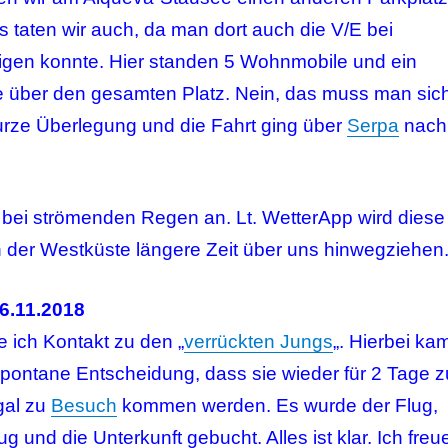
 taten wir auch, da man dort auch die V/E bei
digen konnte. Hier standen 5 Wohnmobile und ein
e über den gesamten Platz. Nein, das muss man sic
urze Überlegung und die Fahrt ging über
Serpa
nach
 bei strömenden Regen an. Lt. WetterApp wird diese
 der Westküste längere Zeit über uns hinwegziehen
6.11.2018
e ich Kontakt zu den „
verrückten Jungs
„. Hierbei ka
spontane Entscheidung, dass sie wieder für 2 Tage z
gal zu
Besuch
kommen werden. Es wurde der Flug,
g und die Unterkunft gebucht. Alles ist klar. Ich freu