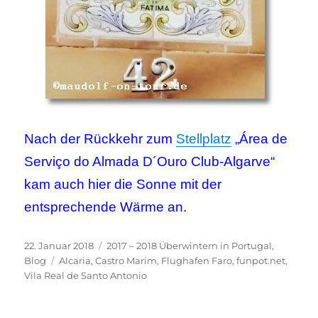
Nach der Rückkehr zum
Stellplatz
„Área de
Serviço do Almada D´Ouro Club-Algarve“
kam auch hier die Sonne mit der
entsprechende Wärme an.
Veröffentlicht
Kategorien
22. Januar 2018
2017 – 2018 Überwintern in Portugal
,
am
Schlagwörter
Blog
Alcaria
,
Castro Marim
,
Flughafen Faro
,
funpot.net
,
Vila Real de Santo Antonio