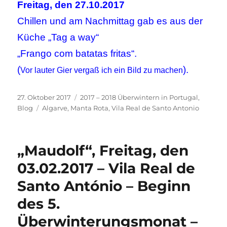
Freitag, den 27.10.2017
Chillen und am Nachmittag gab es aus der
Küche „Tag a way“
„Frango com batatas fritas“.
(
).
Vor lauter Gier vergaß ich ein Bild zu machen
Veröffentlicht
Kategorien
27. Oktober 2017
2017 – 2018 Überwintern in Portugal
,
am
Schlagwörter
Blog
Algarve
,
Manta Rota
,
Vila Real de Santo Antonio
„Maudolf“, Freitag, den
03.02.2017 – Vila Real de
Santo António – Beginn
des 5.
Überwinterungsmonat –