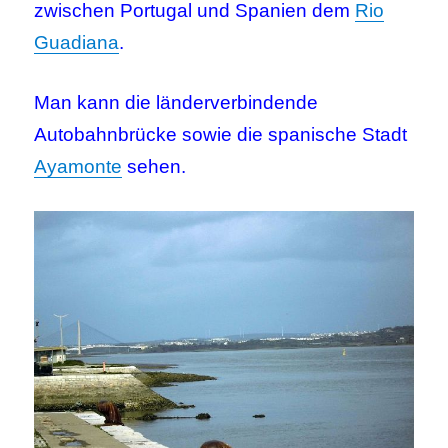
zwischen Portugal und Spanien dem
Rio
Guadiana
.
Man kann die länderverbindende
Autobahnbrücke sowie die spanische Stadt
Ayamonte
sehen.