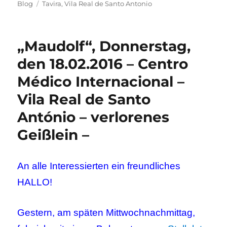
am
Schlagwörter
Blog
Tavira
,
Vila Real de Santo Antonio
„Maudolf“, Donnerstag,
den 18.02.2016 – Centro
Médico Internacional –
Vila Real de Santo
António – verlorenes
Geißlein –
An alle Interessierten ein freundliches
HALLO!
Gestern, am späten Mittwochnachmittag,