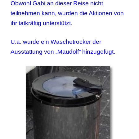
Obwohl Gabi an dieser Reise nicht
teilnehmen kann, wurden die Aktionen von
ihr tatkräftig unterstützt.
U.a. wurde ein Wäschetrocker der
Ausstattung von „Maudolf“ hinzugefügt.