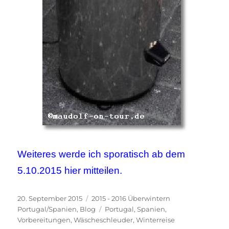
Weiteres werde ich sporatisch ab dem
5.10.2015 hier mitteilen.
Veröffentlicht
Kategorien
20. September 2015
2015 - 2016 Überwintern
am
Schlagwörter
Portugal/Spanien
,
Blog
Portugal
,
Spanien
,
Vorbereitungen
,
Wäscheschleuder
,
Winterreise