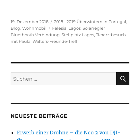
Veröffentlicht
Kategorien
19. Dezember 2018
2018 - 2019 Überwintern in Portugal
,
am
Schlagwörter
Blog
,
Wohnmobil
Falesia
,
Lagos
,
Solarregler
Bluethooth Verbindung
,
Stellplatz Lagos
,
Tierarztbesuch
mit Paula
,
Walters-Freunde-Treff
SU
Suchen
nach:
NEUESTE BEITRÄGE
Erwerb einer Drohne – die Neo 2 von DJI-