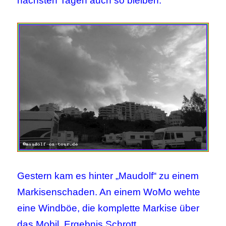
nächsten Tagen auch so bleiben.
Gestern kam es hinter „Maudolf“ zu einem
Markisenschaden. An einem WoMo wehte
eine Windböe, die komplette Markise über
das Mobil. Ergebnis Schrott.