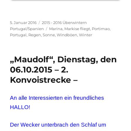
Veröffentlicht
Kategorien
5. Januar 2016
2015 - 2016 Überwintern
am
Schlagwörter
Portugal/Spanien
Marina
,
Markise fliegt
,
Portimao
,
Portugal
,
Regen
,
Sonne
,
Windböen
,
Winter
„Maudolf“, Dienstag, den
06.10.2015 – 2.
Konvoistrecke –
An alle Interessierten ein freundliches
HALLO!
Der Wecker unterbrach den Schlaf um