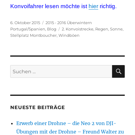
Konvoifahrer lesen möchte ist
hier
richtig.
Veröffentlicht
Kategorien
6. Oktober 2015
2015 - 2016 Überwintern
am
Schlagwörter
Portugal/Spanien
,
Blog
2. Konvoistrecke
,
Regen
,
Sonne
,
Stellplatz Montboucher
,
Windböen
SU
Suchen
nach:
NEUESTE BEITRÄGE
Erwerb einer Drohne – die Neo 2 von DJI-
Übungen mit der Drohne – Freund Walter zu