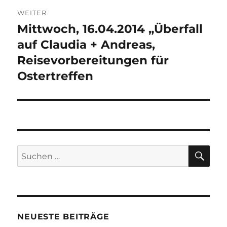
WEITER
Mittwoch, 16.04.2014 „Überfall
Nächster
Beitrag:
auf Claudia + Andreas,
Reisevorbereitungen für
Ostertreffen
SU
Suchen
nach:
NEUESTE BEITRÄGE