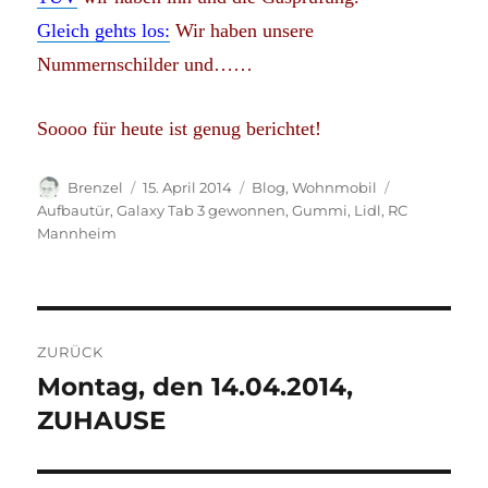
Gleich gehts los:
Wir haben unsere
Nummernschilder und……
Soooo für heute ist genug berichtet!
Autor
Veröffentlicht
Kategorien
Schlagwörte
Brenzel
15. April 2014
Blog
,
Wohnmobil
am
Aufbautür
,
Galaxy Tab 3 gewonnen
,
Gummi
,
Lidl
,
RC
Mannheim
Beitragsnavigation
ZURÜCK
Montag, den 14.04.2014,
Vorheriger
Beitrag:
ZUHAUSE