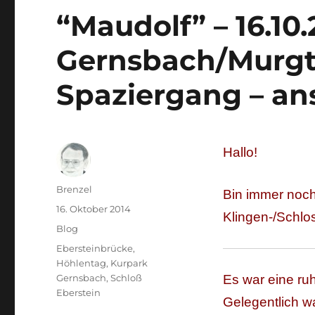
“Maudolf” – 16.10.
Gernsbach/Murgta
Spaziergang – an
Hallo!
Autor
Brenzel
Bin immer noch
Veröffentlicht
16. Oktober 2014
Klingen-/Schlo
am
Kategorien
Blog
Schlagwörter
Ebersteinbrücke
,
Höhlentag
,
Kurpark
Gernsbach
,
Schloß
Es war eine r
Eberstein
Gelegentlich w