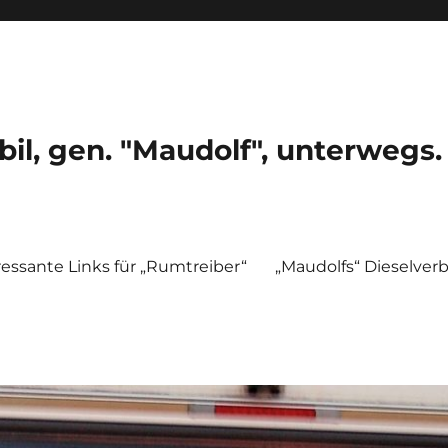
, gen. "Maudolf", unterwegs.
ressante Links für „Rumtreiber“
„Maudolfs“ Dieselver