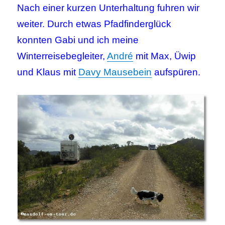
Nach einer kurzen Unterhaltung fuhren wir
weiter. Durch etwas Pfadfinderglück
konnten Gabi und ich meine
Winterreisebegleiter,
André
mit Max, Üwip
und Klaus mit
Davy Mausebein
aufspüren.