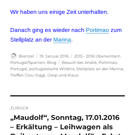
Wir haben uns einige Zeit unterhalten.
Danach ging es wieder nach
Portimao
zum
Stellplatz an der
Marina
.
Autor
Veröffentlicht
Kategorien
Brenzel
19. Januar 2016
2015 - 2016 Überwintern
am
Schlagwörter
Portugal/Spanien
,
Blog
Besuch bei André
,
Portimao
,
Portugal
,
portugiesische Wildnis
,
Stellplatz an der Marina
,
Treffen Clou-Siggi
,
Üwip und Klaus
Beitragsnavigation
ZURÜCK
„Maudolf“, Sonntag, 17.01.2016
Vorheriger
Beitrag:
– Erkältung – Leihwagen als