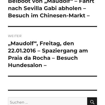
Beiboot von „Maudolf“ – Fahrt
nach Sevilla Gabi abholen –
Besuch im Chinesen-Markt –
WEITER
„Maudolf“, Freitag, den
Nächster
Beitrag:
22.01.2016 – Spaziergang am
Praia da Rocha – Besuch
Hundesalon –
SU
Suchen