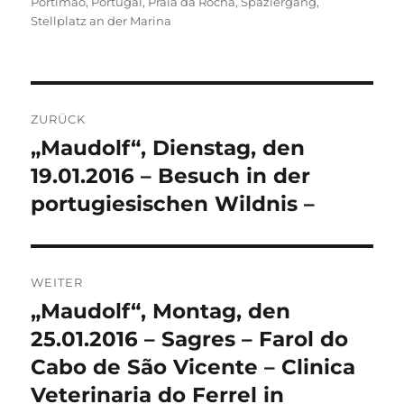
Portimao
,
Portugal
,
Praia da Rocha
,
Spaziergang
,
Stellplatz an der Marina
Beitragsnavigation
ZURÜCK
„Maudolf“, Dienstag, den
Vorheriger
Beitrag:
19.01.2016 – Besuch in der
portugiesischen Wildnis –
WEITER
„Maudolf“, Montag, den
Nächster
Beitrag:
25.01.2016 – Sagres – Farol do
Cabo de São Vicente – Clinica
Veterinaria do Ferrel in