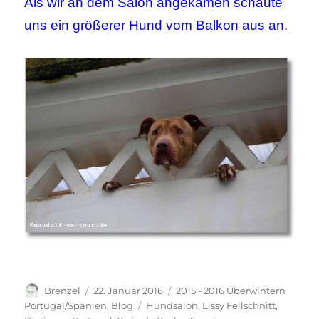
Als wir an dem Salon angekamen schaute
uns ein größerer Hund vom Balkon aus an.
Autor
Veröffentlicht
Kategorien
Brenzel
22. Januar 2016
2015 - 2016 Überwintern
am
Schlagwörter
Portugal/Spanien
,
Blog
Hundsalon
,
Lissy Fellschnitt
,