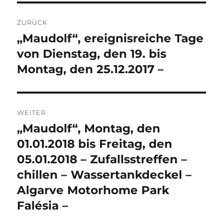
Beitragsnavigation
ZURÜCK
„Maudolf“, ereignisreiche Tage
Vorheriger
Beitrag:
von Dienstag, den 19. bis
Montag, den 25.12.2017 –
WEITER
„Maudolf“, Montag, den
Nächster
Beitrag:
01.01.2018 bis Freitag, den
05.01.2018 – Zufallsstreffen –
chillen – Wassertankdeckel –
Algarve Motorhome Park
Falésia –