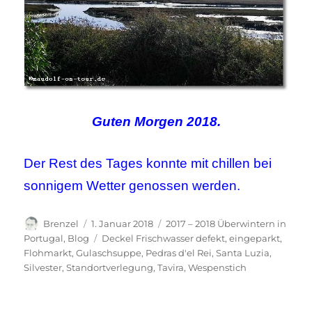
Guten Morgen 2018.
Der Rest des Tages konnte mit chillen bei
sonnigem Wetter genossen werden.
Autor
Veröffentlicht
Kategorien
Brenzel
1. Januar 2018
2017 – 2018 Überwintern in
am
Schlagwörter
Portugal
,
Blog
Deckel Frischwasser defekt
,
eingeparkt
,
Flohmarkt
,
Gulaschsuppe
,
Pedras d'el Rei
,
Santa Luzia
,
Silvester
,
Standortverlegung
,
Tavira
,
Wespenstich