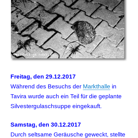
Freitag, den 29.12.2017
Während des Besuchs der
Markthalle
in
Tavira wurde auch ein Teil für die geplante
Silvestergulaschsuppe eingekauft.
Samstag, den 30.12.2017
Durch seltsame Geräusche geweckt, stellte