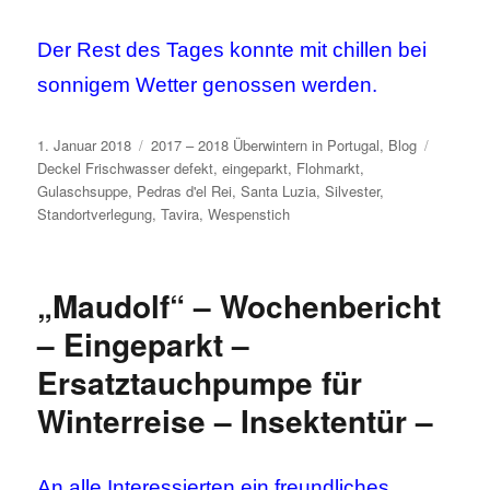
Der Rest des Tages konnte mit chillen bei
sonnigem Wetter genossen werden.
Veröffentlicht
Kategorien
Schlagw
1. Januar 2018
2017 – 2018 Überwintern in Portugal
,
Blog
am
Deckel Frischwasser defekt
,
eingeparkt
,
Flohmarkt
,
Gulaschsuppe
,
Pedras d'el Rei
,
Santa Luzia
,
Silvester
,
Standortverlegung
,
Tavira
,
Wespenstich
„Maudolf“ – Wochenbericht
– Eingeparkt –
Ersatztauchpumpe für
Winterreise – Insektentür –
An alle Interessierten ­ein freundliches