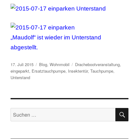
„Maudolf“ ist wieder im Unterstand
abgestellt.
Veröffentlicht
Kategorien
Schlagwörter
17. Juli 2015
Blog
,
Wohnmobil
Drachebootveranstaltung
,
am
eingeparkt
,
Ersatztauchpumpe
,
Insektentür
,
Tauchpumpe
,
Unterstand
SU
Suchen
nach: