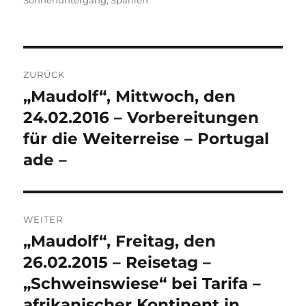
Sonnenuntergang
,
Spanien
Beitragsnavigation
ZURÜCK
„Maudolf“, Mittwoch, den
Vorheriger
Beitrag:
24.02.2016 – Vorbereitungen
für die Weiterreise – Portugal
ade –
WEITER
„Maudolf“, Freitag, den
Nächster
Beitrag:
26.02.2015 – Reisetag –
„Schweinswiese“ bei Tarifa –
afrikanischer Kontinent in