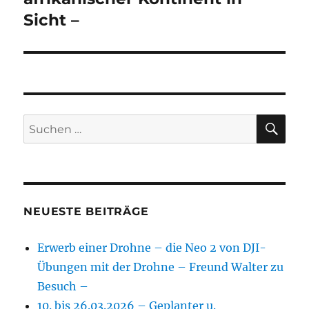
Sicht –
SU
Suchen
nach:
NEUESTE BEITRÄGE
Erwerb einer Drohne – die Neo 2 von DJI-
Übungen mit der Drohne – Freund Walter zu
Besuch –
10. bis 26.03.2026 – Geplanter u.