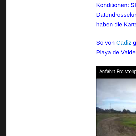
Konditionen: S
Datendrosselun
haben die Kart
So von
Cadiz
g
Playa de Vald
Anfahrt Freistehp