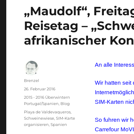
„Maudolf“, Freita
Reisetag – „Schwe
afrikanischer Kon
An alle Interes
Autor
Brenzel
Wir hatten seit
Veröffentlicht
26. Februar 2016
Internetmöglich
am
Kategorien
2015 - 2016 Überwintern
SIM-Karten nic
Portugal/Spanien
,
Blog
Schlagwörter
Playa de Valdevaqueros
,
Schweinewiese
,
SIM-Karte
So fuhren wir h
organisieren
,
Spanien
Carrefour MoVI