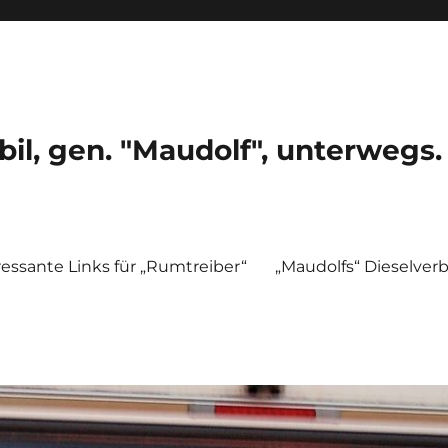
, gen. "Maudolf", unterwegs.
ressante Links für „Rumtreiber“
„Maudolfs“ Dieselver