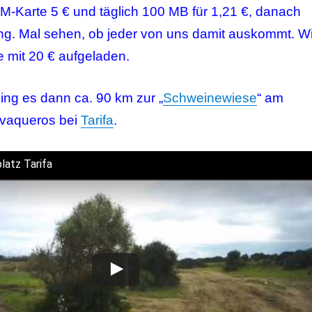
IM-Karte 5 € und täglich 100 MB für 1,21 €, danach
g. Mal sehen, ob jeder von uns damit auskommt. Wi
e mit 20 € aufgeladen.
ing es dann ca. 90 km zur „
Schweinewiese
“ am
evaqueros bei
Tarifa
.
latz Tarifa