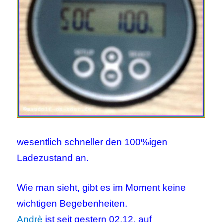
wesentlich schneller den 100%igen
Ladezustand an.
Wie man sieht, gibt es im Moment keine
wichtigen Begebenheiten.
Andrè
ist seit gestern 02.12. auf