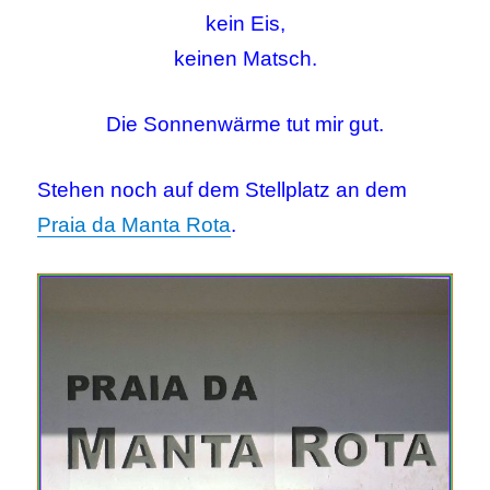
kein Eis,
keinen Matsch.
Die Sonnenwärme tut mir gut.
Stehen noch auf dem Stellplatz an dem
Praia da Manta Rota
.