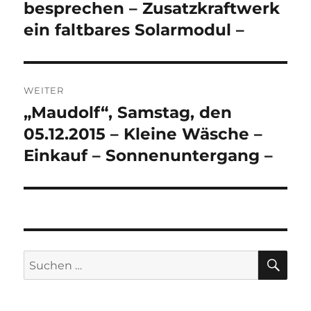
besprechen – Zusatzkraftwerk
ein faltbares Solarmodul –
WEITER
„Maudolf“, Samstag, den
Nächster
Beitrag:
05.12.2015 – Kleine Wäsche –
Einkauf – Sonnenuntergang –
SU
Suchen
nach: