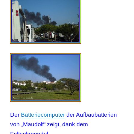
Der
Batteriecomputer
der Aufbaubatterien
von „Maudolf“ zeigt, dank dem
Faltsolarmodul,