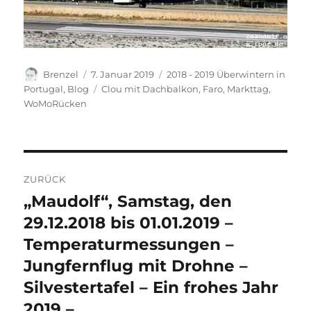
Autor
Veröffentlicht
Kategorien
Brenzel
7. Januar 2019
2018 - 2019 Überwintern in
am
Schlagwörter
Portugal
,
Blog
Clou mit Dachbalkon
,
Faro
,
Markttag
,
WoMoRücken
Beitragsnavigation
ZURÜCK
„Maudolf“, Samstag, den
Vorheriger
Beitrag:
29.12.2018 bis 01.01.2019 –
Temperaturmessungen –
Jungfernflug mit Drohne –
Silvestertafel – Ein frohes Jahr
2019 –