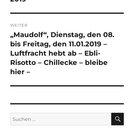
WEITER
„Maudolf“, Dienstag, den 08.
Nächster
Beitrag:
bis Freitag, den 11.01.2019 –
Luftfracht hebt ab – Ebli-
Risotto – Chillecke – bleibe
hier –
SU
Suchen
nach: