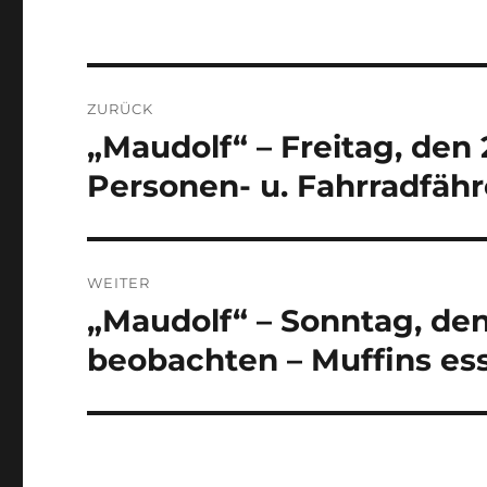
Beitragsnavigation
ZURÜCK
„Maudolf“ – Freitag, den
Vorheriger
Beitrag:
Personen- u. Fahrradfähr
WEITER
„Maudolf“ – Sonntag, den 
Nächster
Beitrag:
beobachten – Muffins es