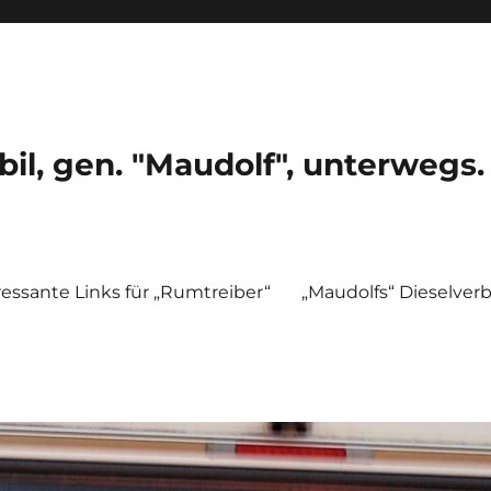
, gen. "Maudolf", unterwegs.
ressante Links für „Rumtreiber“
„Maudolfs“ Dieselver