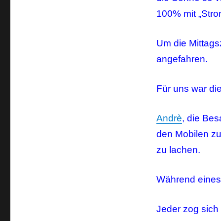
100% mit „Strom
Um die Mittags
angefahren.
Für uns war d
Andrè
, die Be
den Mobilen z
zu lachen.
Während eines
Jeder zog sich 