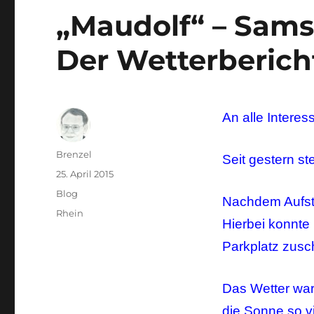
„Maudolf“ – Samst
Der Wetterbericht
An alle Interes
Autor
Brenzel
Seit gestern st
Veröffentlicht
25. April 2015
am
Kategorien
Blog
Nachdem Aufste
Schlagwörter
Rhein
Hierbei konnte
Parkplatz zusc
Das Wetter war
die Sonne so vi