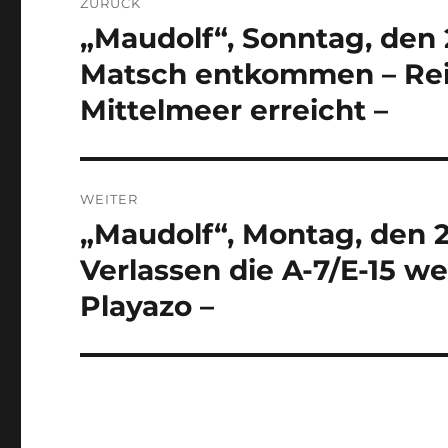
ZURÜCK
„Maudolf“, Sonntag, den
Vorheriger
Beitrag:
Matsch entkommen – Rei
Mittelmeer erreicht –
WEITER
„Maudolf“, Montag, den 2
Nächster
Beitrag:
Verlassen die A-7/E-15 w
Playazo –