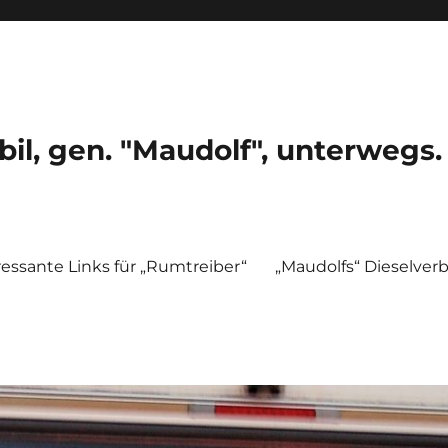
, gen. "Maudolf", unterwegs.
ressante Links für „Rumtreiber“
„Maudolfs“ Dieselver