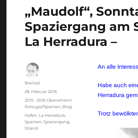
„Maudolf“, Sonnta
Spaziergang am 
La Herradura –
An alle Interes
Autor
Brenzel
Habe auch ein
Veröffentlicht
28. Februar 2016
Herradura gem
am
Kategorien
2015 - 2016 Überwintern
Portugal/Spanien
,
Blog
Trotz bewölktem
Schlagwörter
Hafen
,
La Herradura
,
Spanien
,
Spaziergang
,
Strand