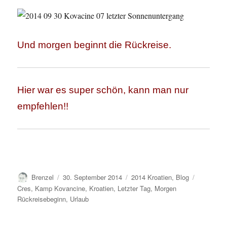
Und morgen beginnt die Rückreise.
Hier war es super schön, kann man nur
empfehlen!!
Autor
Veröffentlicht
Kategorien
Schlagwör
Brenzel
30. September 2014
2014 Kroatien
,
Blog
am
Cres
,
Kamp Kovancine
,
Kroatien
,
Letzter Tag
,
Morgen
Rückreisebeginn
,
Urlaub