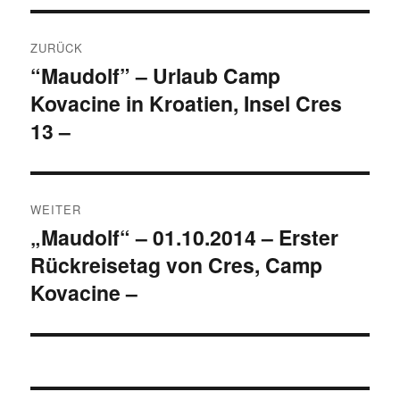
Beitragsnavigation
ZURÜCK
“Maudolf” – Urlaub Camp
Vorheriger
Kovacine in Kroatien, Insel Cres
Beitrag:
13 –
WEITER
„Maudolf“ – 01.10.2014 – Erster
Nächster
Rückreisetag von Cres, Camp
Beitrag:
Kovacine –