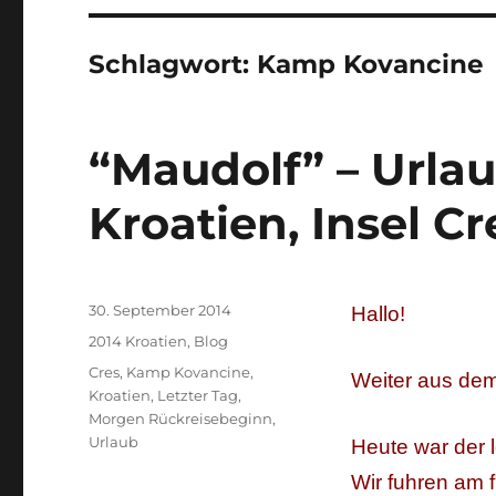
Schlagwort:
Kamp Kovancine
“Maudolf” – Urla
Kroatien, Insel Cr
Veröffentlicht
30. September 2014
Hallo!
am
Kategorien
2014 Kroatien
,
Blog
Schlagwörter
Cres
,
Kamp Kovancine
,
Weiter aus de
Kroatien
,
Letzter Tag
,
Morgen Rückreisebeginn
,
Urlaub
Heute war der l
Wir fuhren am 