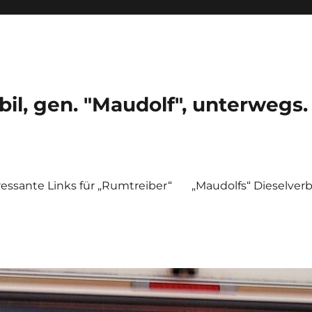
, gen. "Maudolf", unterwegs.
ressante Links für „Rumtreiber“
„Maudolfs“ Dieselver