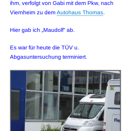
ihm, verfolgt von Gabi mit dem Pkw, nach
Viernheim zu dem
Autohaus Thomas
.
Hier gab ich „Maudolf“ ab.
Es war für heute die TÜV u.
Abgasuntersuchung terminiert.