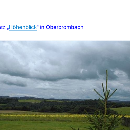
tz „
Höhenblick
“ in Oberbrombach