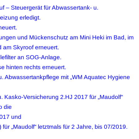
uf – Steuergerät für Abwassertank- u.
izung erledigt.
euert.
lungen und Mückenschutz am Mini Heki im Bad, im
 am Skyroof erneuert.
efilter an SOG-Anlage.
e hinten rechts erneuert.
u. Abwassertankpflege mit „WM Aquatec Hygiene
 u. Kasko-Versicherung 2.HJ 2017 für „Maudolf“
o die
2017 und
ür „Maudolf“ letztmals für 2 Jahre, bis 07/2019.