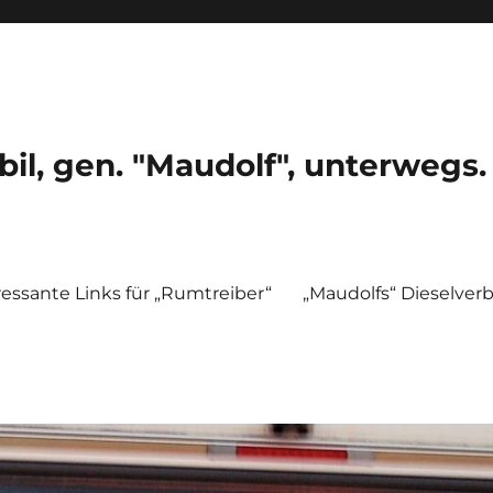
, gen. "Maudolf", unterwegs.
ressante Links für „Rumtreiber“
„Maudolfs“ Dieselver