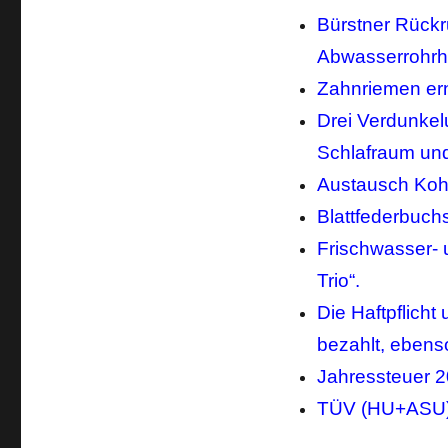
Bürstner Rückr
Abwasserrohrhe
Zahnriemen ern
Drei Verdunke
Schlafraum und
Austausch Kohl
Blattfederbuchs
Frischwasser- 
Trio“.
Die Haftpflicht
bezahlt, ebens
Jahressteuer 
TÜV (HU+ASU) f