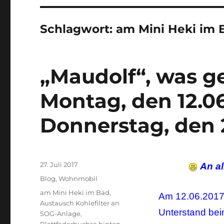
Schlagwort:
am Mini Heki im 
„Maudolf“, was g
Montag, den 12.06
Donnerstag, den 2
Veröffentlicht
27. Juli 2017
An al
am
Kategorien
Blog
,
Wohnmobil
Schlagwörter
am Mini Heki im Bad
,
Am 12.06.2017 
Austausch Kohlefilter an
Unterstand bei
SOG-Anlage
,