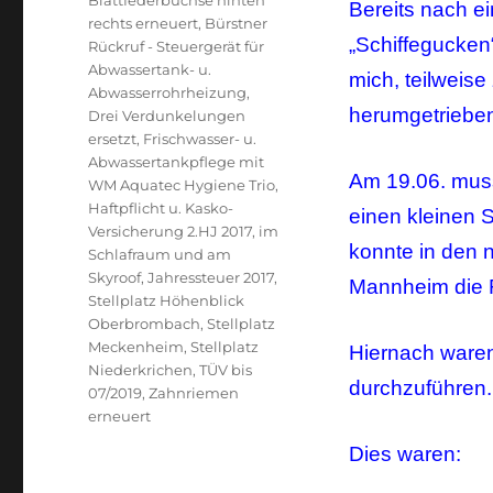
Blattfederbuchse hinten
Bereits nach e
rechts erneuert
,
Bürstner
„Schiffegucken
Rückruf - Steuergerät für
Abwassertank- u.
mich, teilweis
Abwasserrohrheizung
,
herumgetriebe
Drei Verdunkelungen
ersetzt
,
Frischwasser- u.
Abwassertankpflege mit
Am 19.06. musst
WM Aquatec Hygiene Trio
,
Haftpflicht u. Kasko-
einen kleinen 
Versicherung 2.HJ 2017
,
im
konnte in den 
Schlafraum und am
Skyroof
,
Jahressteuer 2017
,
Mannheim die F
Stellplatz Höhenblick
Oberbrombach
,
Stellplatz
Meckenheim
,
Stellplatz
Hiernach waren
Niederkrichen
,
TÜV bis
durchzuführen.
07/2019
,
Zahnriemen
erneuert
Dies waren: