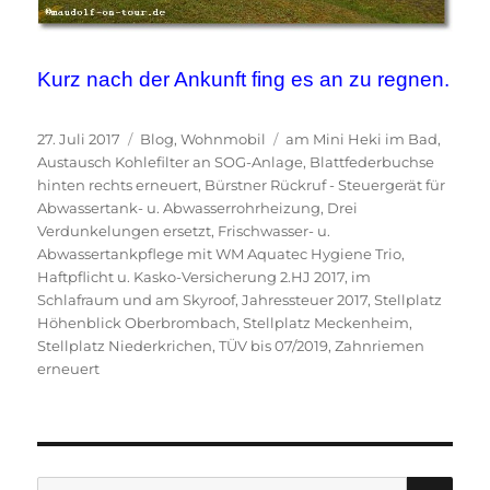
Kurz nach der Ankunft fing es an zu regnen.
Veröffentlicht
Kategorien
Schlagwörter
27. Juli 2017
Blog
,
Wohnmobil
am Mini Heki im Bad
,
am
Austausch Kohlefilter an SOG-Anlage
,
Blattfederbuchse
hinten rechts erneuert
,
Bürstner Rückruf - Steuergerät für
Abwassertank- u. Abwasserrohrheizung
,
Drei
Verdunkelungen ersetzt
,
Frischwasser- u.
Abwassertankpflege mit WM Aquatec Hygiene Trio
,
Haftpflicht u. Kasko-Versicherung 2.HJ 2017
,
im
Schlafraum und am Skyroof
,
Jahressteuer 2017
,
Stellplatz
Höhenblick Oberbrombach
,
Stellplatz Meckenheim
,
Stellplatz Niederkrichen
,
TÜV bis 07/2019
,
Zahnriemen
erneuert
SU