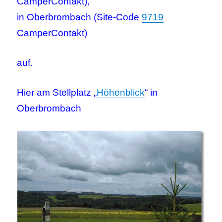
CamperContakt),
in Oberbrombach (Site-Code
9719
CamperContakt)
auf.
Hier am Stellplatz „
Höhenblick
“ in
Oberbrombach