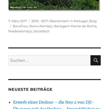
Veröffentlicht
Kategorien
7. März 2017
2016 - 2017 Überwintern in Portugal
,
Blog
am
Schlagwörter
Bacalhau
,
Baixo Alentejo
,
Barragem Monte da Rocha
,
Niederalentejo
,
Stockfisch
SU
Suchen
nach:
NEUESTE BEITRÄGE
Erwerb einer Drohne – die Neo 2 von DJI-
Übungen mit der Drohne – Freund Walter zu