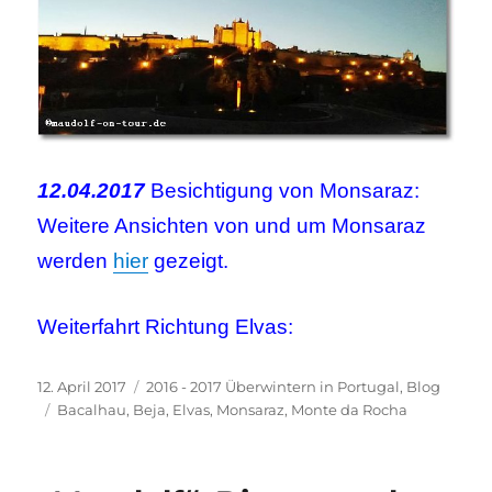
12.04.2017
Besichtigung von Monsaraz:
Weitere Ansichten von und um Monsaraz
werden
hier
gezeigt.
Weiterfahrt Richtung Elvas:
Veröffentlicht
Kategorien
12. April 2017
2016 - 2017 Überwintern in Portugal
,
Blog
am
Schlagwörter
Bacalhau
,
Beja
,
Elvas
,
Monsaraz
,
Monte da Rocha