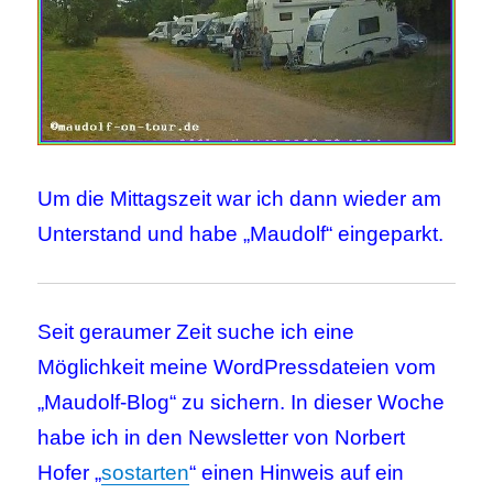
Um die Mittagszeit war ich dann wieder am
Unterstand und habe „Maudolf“ eingeparkt.
Seit geraumer Zeit suche ich eine
Möglichkeit meine WordPressdateien vom
„Maudolf-Blog“ zu sichern. In dieser Woche
habe ich in den Newsletter von Norbert
Hofer „
sostarten
“ einen Hinweis auf ein