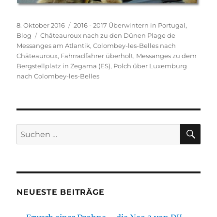
Veröffentlicht
Kategorien
8. Oktober 2016
2016 - 2017 Überwintern in Portugal
,
am
Schlagwörter
Blog
Châteauroux nach zu den Dünen Plage de
Messanges am Atlantik
,
Colombey-les-Belles nach
Châteauroux
,
Fahrradfahrer überholt
,
Messanges zu dem
Bergstellplatz in Zegama (ES)
,
Polch über Luxemburg
nach Colombey-les-Belles
SU
Suchen
nach:
NEUESTE BEITRÄGE