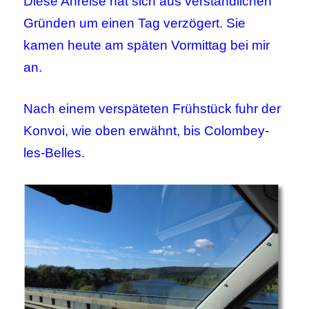
Diese Anreise hat sich aus verständlichen
Gründen um einen Tag verzögert. Sie
kamen heute am späten Vormittag bei mir
an.
Nach einem verspäteten Frühstück fuhr der
Konvoi, wie oben erwähnt, bis Colombey-
les-Belles.