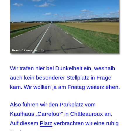
Wir trafen hier bei Dunkelheit ein, weshalb
auch kein besonderer Stellplatz in Frage
kam. Wir wollten ja am Freitag weiterziehen.
Also fuhren wir den Parkplatz vom
Kaufhaus „Carrefour“ in Châteauroux an.
Auf diesem
Platz
verbrachten wir eine ruhig