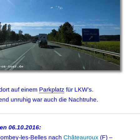
 dort auf einem
Parkplatz
für LKW’s.
nd unruhig war auch die Nachtruhe.
en 06.10.2016:
lombey-les-Belles nach
Châteauroux
(F) –