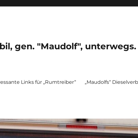
, gen. "Maudolf", unterwegs.
ressante Links für „Rumtreiber“
„Maudolfs“ Dieselver