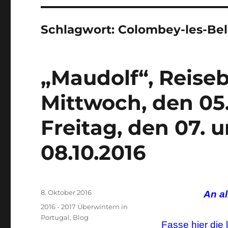
Schlagwort:
Colombey-les-Bel
„Maudolf“, Reise
Mittwoch, den 05.
Freitag, den 07. 
08.10.2016
Veröffentlicht
8. Oktober 2016
An al
am
Kategorien
2016 - 2017 Überwintern in
Portugal
,
Blog
Fasse hier die