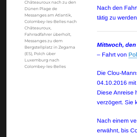
Schlagwörter
Châteauroux nach zu den
Nach den Fahrt
Dünen Plage de
Messanges am Atlantik
,
tätig zu werden
Colombey-les-Belles nach
Châteauroux
,
Fahrradfahrer überholt
,
Messanges zu dem
Mittwoch, den
Bergstellplatz in Zegama
(ES)
,
Polch über
– Fahrt von
Po
Luxemburg nach
Colombey-les-Belles
Die Clou-Manns
04.10.2016 mit
Diese Anreise 
verzögert. Sie
Nach einem ver
erwähnt, bis C