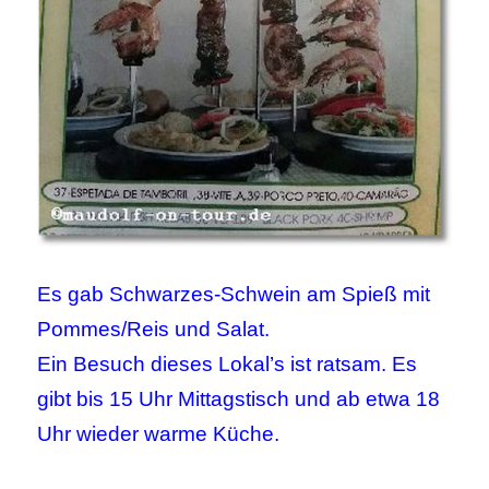
Es gab Schwarzes-Schwein am Spieß mit
Pommes/Reis und Salat.
Ein Besuch dieses Lokal’s ist ratsam. Es
gibt bis 15 Uhr Mittagstisch und ab etwa 18
Uhr wieder warme Küche.