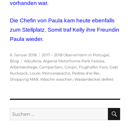
vorhanden war.
Die Chefin von Paula kam heute ebenfalls
zum Stellplatz. Somit traf Kelly ihre Freundin
Paula wieder.
Veröffentlicht
Kategorien
6. Januar 2018
2017 – 2018 Überwintern in Portugal
,
am
Schlagwörter
Blog
Albufeira
,
Algarve Motorhome Park Falesia
,
Arbeitskollege
,
CamperServ
,
Colipri
,
Flughafen Faro
,
Gabi
Rucksack
,
Loule
,
Moncarapacho
,
Pedras d'el Rei
,
Shopping MAR
,
Wäsche waschen
,
Wasserdeckel defekt
SU
Suchen
nach: