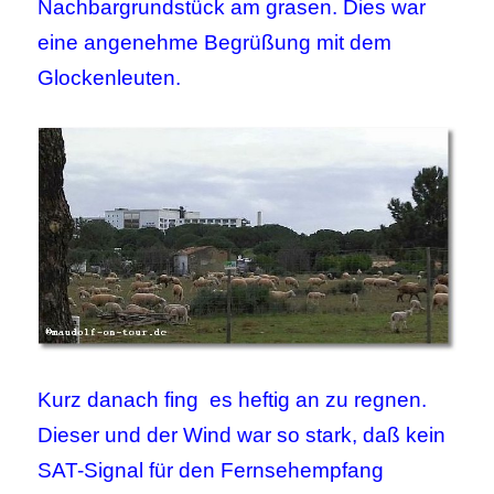
Nachbargrundstück am grasen. Dies war
eine angenehme Begrüßung mit dem
Glockenleuten.
Kurz danach fing es heftig an zu regnen.
Dieser und der Wind war so stark, daß kein
SAT-Signal für den Fernsehempfang