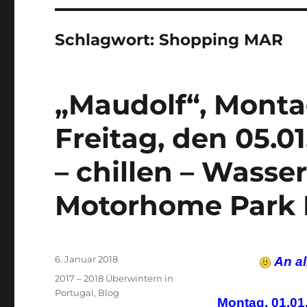
Schlagwort:
Shopping MAR
„Maudolf“, Montag
Freitag, den 05.01
– chillen – Wasse
Motorhome Park F
Veröffentlicht
6. Januar 2018
An al
am
Kategorien
2017 – 2018 Überwintern in
Portugal
,
Blog
Montag, 01.01.