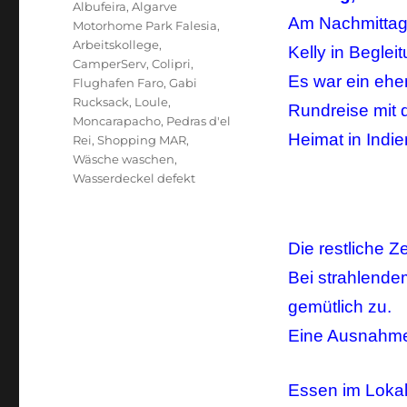
Schlagwörter
Albufeira
,
Algarve
Am Nachmittag 
Motorhome Park Falesia
,
Arbeitskollege
,
Kelly in Begle
CamperServ
,
Colipri
,
Es war ein ehe
Flughafen Faro
,
Gabi
Rucksack
,
Loule
,
Rundreise mit 
Moncarapacho
,
Pedras d'el
Heimat in Indie
Rei
,
Shopping MAR
,
Wäsche waschen
,
Wasserdeckel defekt
Die restliche 
Bei strahlende
gemütlich zu.
Eine Ausnahme 
Essen im Lokal