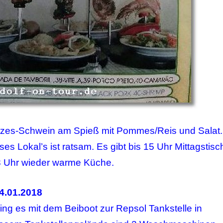
zes-Schwein am Spieß mit Pommes/Reis und Salat.
es Lokal’s ist ratsam. Es gibt bis 15 Uhr Mittagstisc
8 Uhr wieder warme Küche.
4.01.2018
ing es mit dem Beiboot zur Repsol Tankstelle in