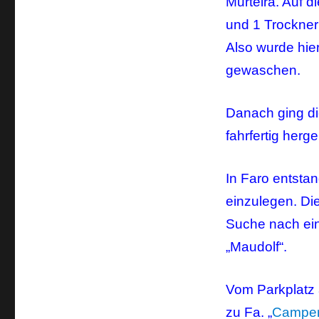
Murteira. Auf 
und 1 Trockner
Also wurde hie
gewaschen.
Danach ging die
fahrfertig herg
In Faro entsta
einzulegen. Di
Suche nach ei
„Maudolf“.
Vom Parkplatz 
zu Fa. „
Camper