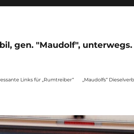
, gen. "Maudolf", unterwegs.
ressante Links für „Rumtreiber“
„Maudolfs“ Dieselver