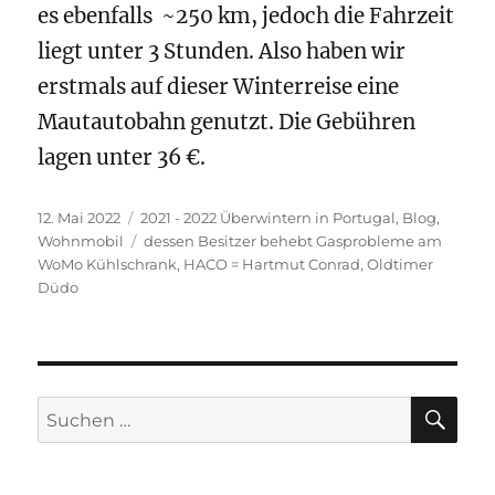
es ebenfalls ~250 km, jedoch die Fahrzeit
liegt unter 3 Stunden. Also haben wir
erstmals auf dieser Winterreise eine
Mautautobahn genutzt. Die Gebühren
lagen unter 36 €.
Veröffentlicht
Kategorien
12. Mai 2022
2021 - 2022 Überwintern in Portugal
,
Blog
,
am
Schlagwörter
Wohnmobil
dessen Besitzer behebt Gasprobleme am
WoMo Kühlschrank
,
HACO = Hartmut Conrad
,
Oldtimer
Düdo
SU
Suchen
nach: