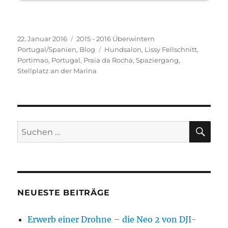
Veröffentlicht
Kategorien
22. Januar 2016
2015 - 2016 Überwintern
am
Schlagwörter
Portugal/Spanien
,
Blog
Hundsalon
,
Lissy Fellschnitt
,
Portimao
,
Portugal
,
Praia da Rocha
,
Spaziergang
,
Stellplatz an der Marina
SU
Suchen
nach:
NEUESTE BEITRÄGE
Erwerb einer Drohne – die Neo 2 von DJI-