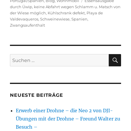
am
Schlagwörter
Portugal/Spanien
,
Blog
,
Wohnmobil
Essensausgabe
durch Üwip
,
keine Abfahrt wegen Schlamm u. Matsch von
der Wiese möglich
,
Kühlschrank defekt
,
Playa de
Valdevaqueros
,
Schweinewiese
,
Spanien
,
Zwangsaufenthalt
SU
Suchen
nach:
NEUESTE BEITRÄGE
Erwerb einer Drohne – die Neo 2 von DJI-
Übungen mit der Drohne – Freund Walter zu
Besuch –