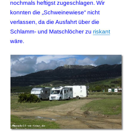
nochmals heftigst zugeschlagen. Wir
konnten die „Schweinewiese“ nicht
verlassen, da die Ausfahrt über die
Schlamm- und Matschlöcher zu
riskant
wäre.