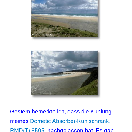
Gestern bemerkte ich, dass die Kühlung
meines
Dometic Absorber-Kühlschrank,
RMD(T) 8505
, nachgelassen hat. Es gab