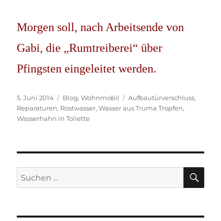
Morgen soll, nach Arbeitsende von
Gabi, die „Rumtreiberei“ über
Pfingsten eingeleitet werden.
Veröffentlicht
Kategorien
Schlagwörter
5. Juni 2014
Blog
,
Wohnmobil
Aufbautürverschluss
,
am
Reparaturen
,
Rostwasser
,
Wasser aus Truma Tropfen
,
Wasserhahn in Toliette
SU
Suchen
nach: