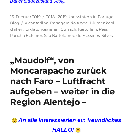
Batterieladezustand 98%).
Veröffentlicht
Kategorien
16. Februar 2019
2018 - 2019 Überwintern in Portugal
,
am
Schlagwörter
Blog
Alcantarilha
,
Barragem do Arade
,
Blumenkohl
,
chillen
,
Erklätungsvieren
,
Gulasch
,
Kartoffeln
,
Pera
,
Rancho Belchior
,
São Bartolomeu de Messines
,
Silves
„Maudolf“, von
Moncarapacho zurück
nach Faro – Luftfracht
aufgeben – weiter in die
Region Alentejo –
An alle Interessierten ein freundliches
HALLO!