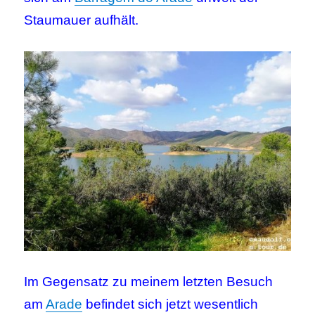
Staumauer aufhält.
Im Gegensatz zu meinem letzten Besuch
am
Arade
befindet sich jetzt wesentlich