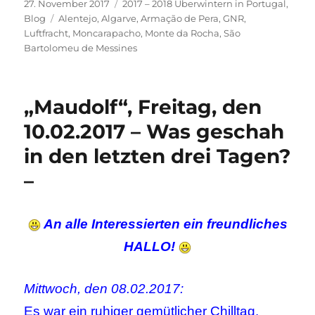
Veröffentlicht
Kategorien
27. November 2017
2017 – 2018 Überwintern in Portugal
,
am
Schlagwörter
Blog
Alentejo
,
Algarve
,
Armação de Pera
,
GNR
,
Luftfracht
,
Moncarapacho
,
Monte da Rocha
,
São
Bartolomeu de Messines
„Maudolf“, Freitag, den
10.02.2017 – Was geschah
in den letzten drei Tagen?
–
An alle Interessierten ein freundliches
HALLO!
Mittwoch, den 08.02.2017:
Es war ein ruhiger gemütlicher Chilltag.