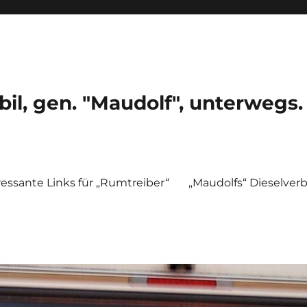
, gen. "Maudolf", unterwegs.
ressante Links für „Rumtreiber“
„Maudolfs“ Dieselver