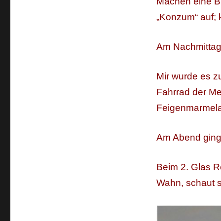
Machen eine B
„Konzum“ auf; 
Am Nachmittag
Mir wurde es z
Fahrrad der Me
Feigenmarmela
Am Abend ginge
Beim 2. Glas R
Wahn, schaut s