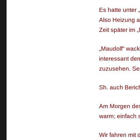
Es hatte unter
Also Heizung a
Zeit später im 
„Maudolf“ wacke
interessant dem
zuzusehen. Selb
Sh. auch Beric
Am Morgen des 2
warm; einfach 
Wir fahren mit