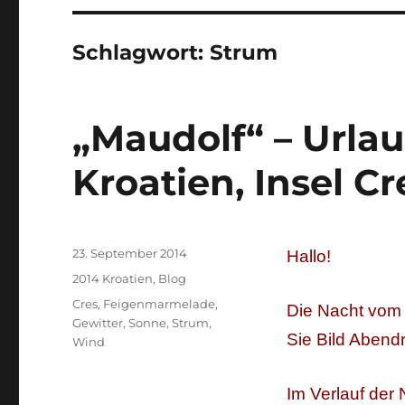
Schlagwort:
Strum
„Maudolf“ – Urla
Kroatien, Insel Cr
Veröffentlicht
23. September 2014
Hallo!
am
Kategorien
2014 Kroatien
,
Blog
Schlagwörter
Cres
,
Feigenmarmelade
,
Die Nacht vom 2
Gewitter
,
Sonne
,
Strum
,
Sie Bild Abend
Wind
Im Verlauf der