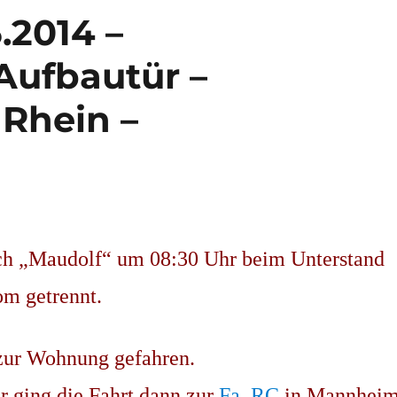
.2014 –
ufbautür –
Rhein –
ch „Maudolf“ um 08:30 Uhr beim Unterstand
m getrennt.
zur Wohnung gefahren.
 ging die Fahrt dann zur
Fa. RC
in Mannheim