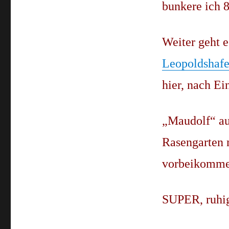
bunkere ich 8
Weiter geht e
Leopoldshaf
hier, nach Ei
„Maudolf“ aus
Rasengarten 
vorbeikomme
SUPER, ruhi