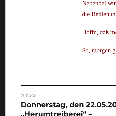
Nebenbei wur
die Bedienung
Hoffe, daß m
So, morgen ge
Beitragsnavigation
ZURÜCK
Donnerstag, den 22.05.20
Vorheriger
Beitrag:
„Herumtreiberei“ –