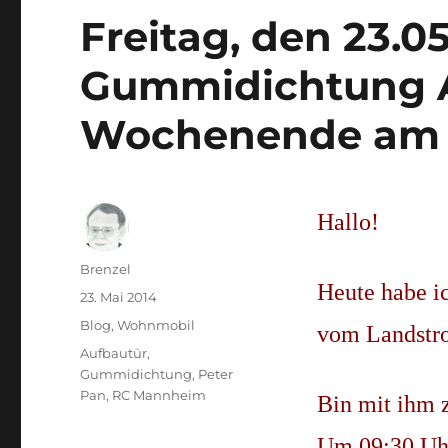
Freitag, den 23.05
Gummidichtung A
Wochenende am 
Hallo!
Autor
Brenzel
Heute habe i
Veröffentlicht
23. Mai 2014
am
Kategorien
Blog
,
Wohnmobil
vom Landstro
Schlagwörter
Aufbautür
,
Gummidichtung
,
Peter
Pan
,
RC Mannheim
Bin mit ihm 
Um 09:30 Uhr