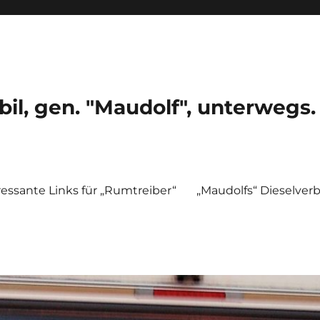
, gen. "Maudolf", unterwegs.
ressante Links für „Rumtreiber“
„Maudolfs“ Dieselver