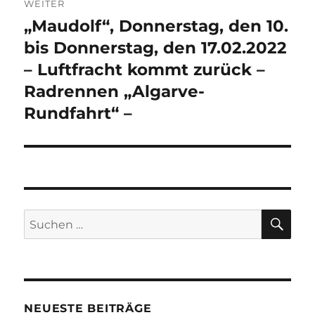
WEITER
„Maudolf“, Donnerstag, den 10.
Nächster
Beitrag:
bis Donnerstag, den 17.02.2022
– Luftfracht kommt zurück –
Radrennen „Algarve-
Rundfahrt“ –
SU
Suchen
nach:
NEUESTE BEITRÄGE