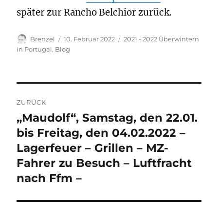
später zur Rancho Belchior zurück.
Autor
Veröffentlicht
Kategorien
Brenzel
10. Februar 2022
2021 - 2022 Überwintern
am
in Portugal
,
Blog
Beitragsnavigation
ZURÜCK
„Maudolf“, Samstag, den 22.01.
Vorheriger
Beitrag:
bis Freitag, den 04.02.2022 –
Lagerfeuer – Grillen – MZ-
Fahrer zu Besuch – Luftfracht
nach Ffm –