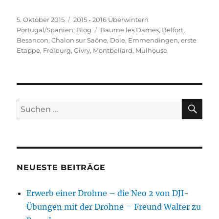
Veröffentlicht
Kategorien
5. Oktober 2015
2015 - 2016 Überwintern
am
Schlagwörter
Portugal/Spanien
,
Blog
Baume les Dames
,
Belfort
,
Besancon
,
Chalon sur Saône
,
Dole
,
Emmendingen
,
erste
Etappe
,
Freiburg
,
Givry
,
Montbeliard
,
Mulhouse
SU
Suchen
nach:
NEUESTE BEITRÄGE
Erwerb einer Drohne – die Neo 2 von DJI-
Übungen mit der Drohne – Freund Walter zu