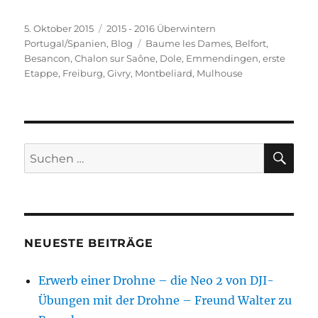
Veröffentlicht
Kategorien
5. Oktober 2015
2015 - 2016 Überwintern
am
Schlagwörter
Portugal/Spanien
,
Blog
Baume les Dames
,
Belfort
,
Besancon
,
Chalon sur Saône
,
Dole
,
Emmendingen
,
erste
Etappe
,
Freiburg
,
Givry
,
Montbeliard
,
Mulhouse
SU
Suchen
nach:
NEUESTE BEITRÄGE
Erwerb einer Drohne – die Neo 2 von DJI-
Übungen mit der Drohne – Freund Walter zu