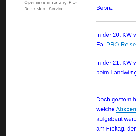
Openairveranstalung
,
Pro-
Bebra.
Reise-Mobil-Service
In der 20. KW 
Fa.
PRO-Reise-
In der 21. KW w
beim Landwirt 
Doch gestern h
welche
Absper
aufgebaut werd
am Freitag, de