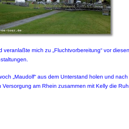
 veranlaßte mich zu „Fluchtvorbereitung“ vor diese
taltungen.
woch „Maudolf“ aus dem Unterstand holen und nach
en Versorgung am Rhein zusammen mit Kelly die Ru