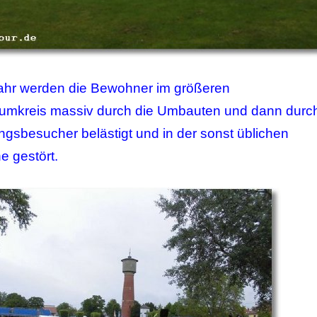
ahr werden die Bewohner im größeren
sumkreis massiv durch die Umbauten und dann durc
ngsbesucher belästigt und in der sonst üblichen
 gestört.