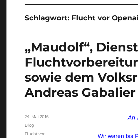
Schlagwort:
Flucht vor Opena
„Maudolf“, Dienst
Fluchtvorbereitu
sowie dem Volksr
Andreas Gabalier
Veröffentlicht
24. Mai 2016
An 
am
Kategorien
Blog
Schlagwörter
Flucht vor
Wir waren bis 