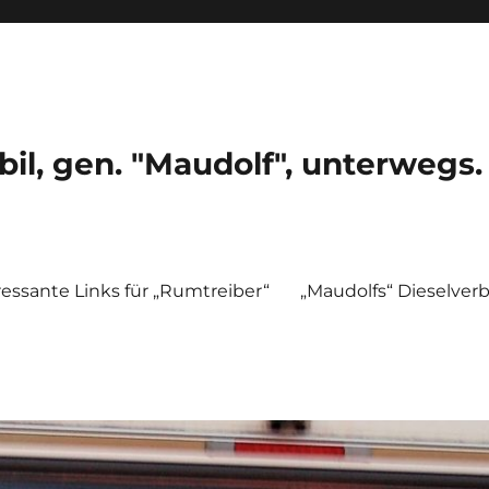
, gen. "Maudolf", unterwegs.
ressante Links für „Rumtreiber“
„Maudolfs“ Dieselver