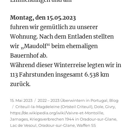
Montag, den 15.05.2023
fuhren wir gemütlich zu unserer
Wohnung. Nach dem Entladen stellten
wir „Maudolf“ beim ehemaligen
Bauernhof ab.
Während dieser Winterreise legten wir in
113 Fahrstunden insgesamt 6.538 km
zurück.
Veröffentlicht
Kategorien
15. Mai 2023
2022 – 2023 Überwintern in Portugal
,
Blog
am
Schlagwörter
Criteuil-la-Magdeleine (Ortsteil Criteuil)
,
Dole
,
Givry
,
https://de.wikipedia.org/wiki/Vaivre-et-Montoille
,
Jarnages
,
Kriegsverbrechen 1944 in Oradour-sur-Glane
,
Lac de Vesoul
,
Oradour-sur-Glane
,
Waffen SS