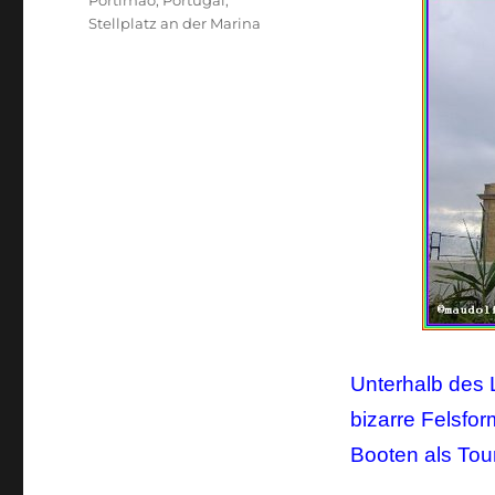
Portimao
,
Portugal
,
Stellplatz an der Marina
Unterhalb des 
bizarre Felsfo
Booten als Tour