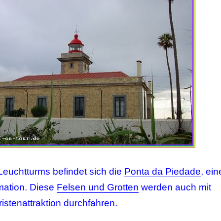
Leuchtturms befindet sich die
Ponta da Piedade
, ein
rmation. Diese
Felsen und Grotten
werden auch mit
istenattraktion durchfahren.