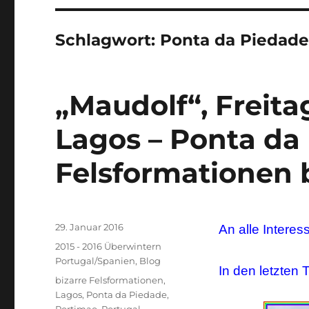
Schlagwort:
Ponta da Piedad
„Maudolf“, Freitag
Lagos – Ponta da 
Felsformationen 
Veröffentlicht
29. Januar 2016
An alle Interes
am
Kategorien
2015 - 2016 Überwintern
Portugal/Spanien
,
Blog
In den letzten
Schlagwörter
bizarre Felsformationen
,
Lagos
,
Ponta da Piedade
,