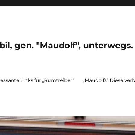
, gen. "Maudolf", unterwegs.
ressante Links für „Rumtreiber“
„Maudolfs“ Dieselver